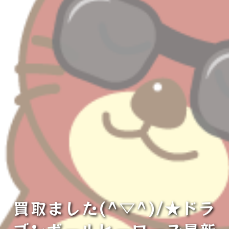
買取ました(^▽^)/★ドラ