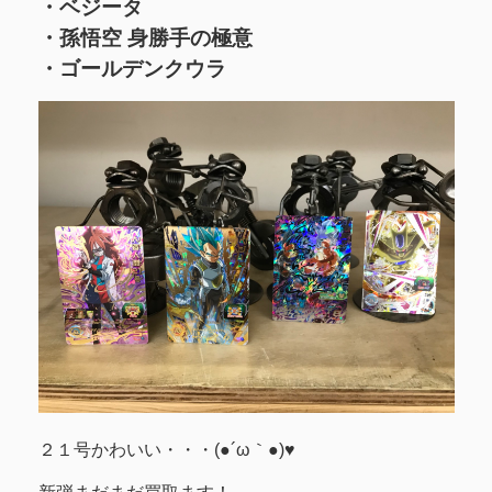
・ベジータ
・孫悟空 身勝手の極意
・ゴールデンクウラ
２１号かわいい・・・(●´ω｀●)♥