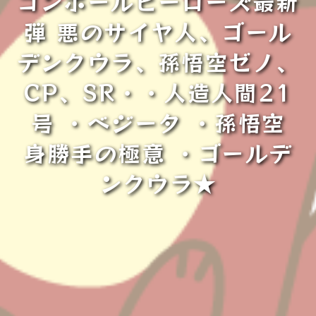
ゴンボールヒーローズ最新
弾 悪のサイヤ人、ゴール
デンクウラ、孫悟空ゼノ、
CP、SR・・人造人間21
号 ・ベジータ ・孫悟空
身勝手の極意 ・ゴールデ
ンクウラ★