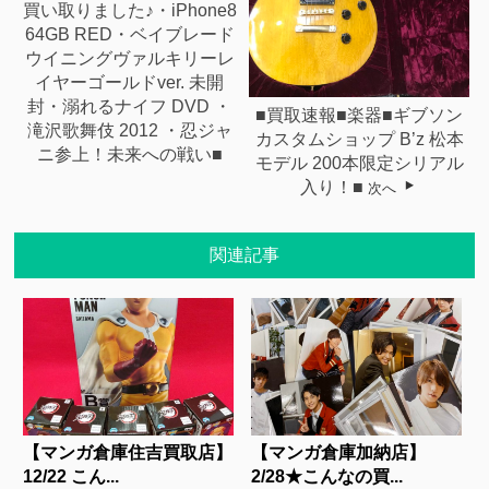
買い取りました♪・iPhone8
64GB RED・ベイブレード
ウイニングヴァルキリーレ
イヤーゴールドver. 未開
封・溺れるナイフ DVD ・
■買取速報■楽器■ギブソン
滝沢歌舞伎 2012 ・忍ジャ
カスタムショップ B’z 松本
ニ参上！未来への戦い■
モデル 200本限定シリアル
入り！■
次へ
関連記事
【マンガ倉庫住吉買取店】
【マンガ倉庫加納店】
12/22 こん...
2/28★こんなの買...