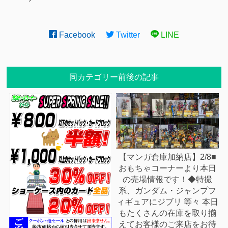
Facebook
Twitter
LINE
同カテゴリー前後の記事
【マンガ倉庫加納店】2/8■
おもちゃコーナーより本日
の売場情報です！◆特撮
系、ガンダム・ジャンプフ
ィギュアにジブリ 等々 本日
もたくさんの在庫を取り揃
えてお客様のご来店をお待