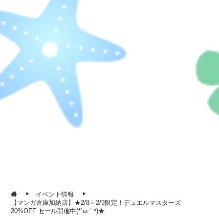
イベント情報
【マンガ倉庫加納店】★2/8～2/9限定！デュエルマスターズ
20%OFF セール開催中(*´ω｀*)★