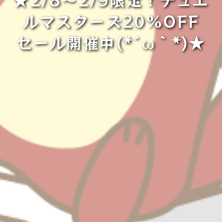
ルマスターズ20%OFF
セール開催中(*´ω｀*)★