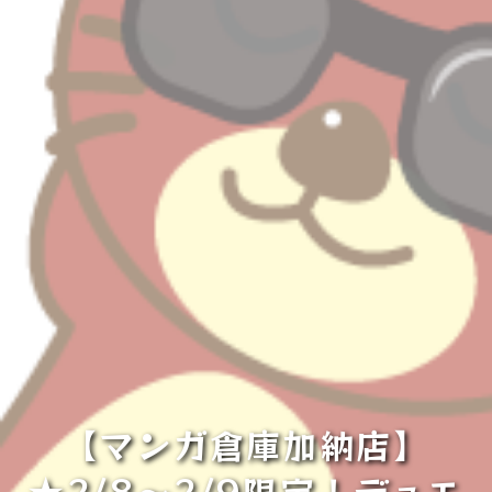
【マンガ倉庫加納店】
★2/8～2/9限定！デュエ