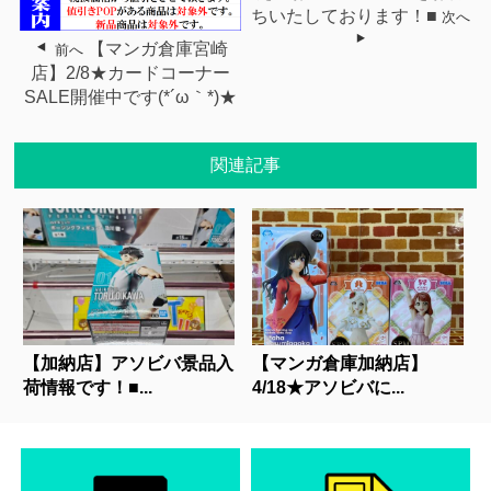
ちいたしております！■
次へ
【マンガ倉庫宮崎
前へ
店】2/8★カードコーナー
SALE開催中です(*´ω｀*)★
関連記事
【加納店】アソビバ景品入
【マンガ倉庫加納店】
荷情報です！■...
4/18★アソビバに...