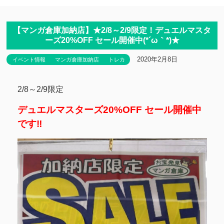
【マンガ倉庫加納店】★2/8～2/9限定！デュエルマスタ
ーズ20%OFF セール開催中(*´ω｀*)★
2020年2月8日
イベント情報
マンガ倉庫加納店
トレカ
2/8～2/9限定
デュエルマスターズ20%OFF セール開催中
です‼