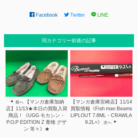
Facebook
Twitter
LINE
同カテゴリー前後の記事
【マンガ倉庫加納
【マンガ倉庫宮崎店】11/14
前へ
店】11/13★本日の買取入荷
買取情報《Fish man Beams
商品！《UGG モカシン・
LIPLOUT 7.8ML・CRAWLA
P.O.P EDITION Z 青雉 グザ
9.2L+》
次へ
ン 等々》★