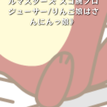
ルマスターズ スゴ腕プロ
ジューサー/りんご娘はさ
んにんっ娘》