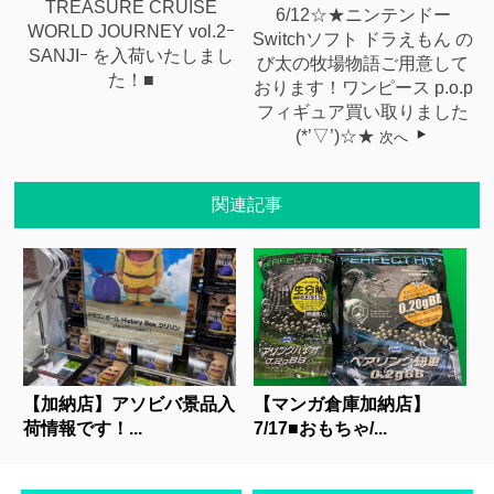
TREASURE CRUISE
6/12☆★ニンテンドー
WORLD JOURNEY vol.2ｰ
Switchソフト ドラえもん の
SANJIｰ を入荷いたしまし
び太の牧場物語ご用意して
た！■
おります！ワンピース p.o.p
フィギュア買い取りました
(*’▽’)☆★
次へ
関連記事
【加納店】アソビバ景品入
【マンガ倉庫加納店】
荷情報です！...
7/17■おもちゃ/...