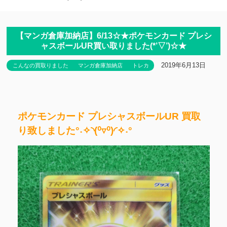
【マンガ倉庫加納店】6/13☆★ポケモンカード プレシ
ャスボールUR買い取りました(*’▽’)☆★
2019年6月13日
こんなの買取りました
マンガ倉庫加納店
トレカ
ポケモンカード プレシャスボールUR 買取
り致しました°˖✧◝(⁰▿⁰)◜✧˖°