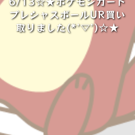
6/13☆★ポケモンカード
プレシャスボールUR買い
取りました(*’▽’)☆★