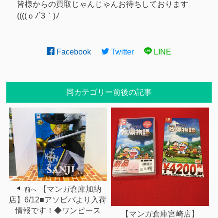
皆様からの買取じゃんじゃんお待ちしております
((((ｏﾉ´3｀)ﾉ
Facebook
Twitter
LINE
同カテゴリー前後の記事
【マンガ倉庫加納
前へ
店】6/12■アソビバより入荷
情報です！◆ワンピース
【マンガ倉庫宮崎店】