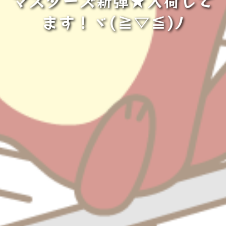
マスターズ新弾★入荷して
ます！ヾ(≧▽≦)ﾉ