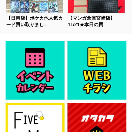
【日南店】ポケカ他人気カ
【マンガ倉庫宮崎店】
ード買い取りまし...
11/21★本日の買...