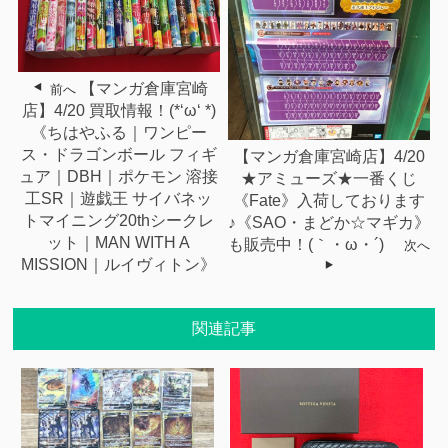
【マンガ倉庫宮崎
前へ
店】4/20 買取情報！(*‘ω‘ *)
《ちはやふる｜ワンピー
ス・ドラゴンボール フィギ
【マンガ倉庫宮崎店】4/20
ュア｜DBH｜ポケモン 溶接
★アミューズ★一番くじ
工SR｜遊戯王 サイバネッ
《Fate》入荷しております
トマイニング20thシークレ
♪《SAO・まどか☆マギカ》
ット｜MAN WITH A
も販売中！(｀・ω・´)ゞ
次へ
MISSION｜ルイヴィトン》
関連記事