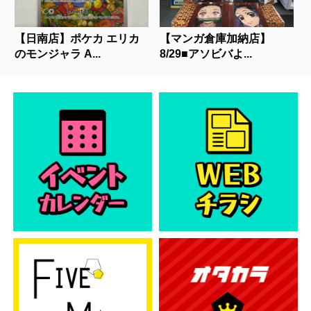
【日南店】ポケカ エリカ
【マンガ倉庫加納店】
のモンジャラ A...
8/29■アソビバよ...