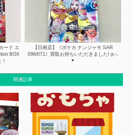
カード エ
【日南店】《ポケカ ナンジャモ SAR
ion BOX
096/071》買取お持ちいただきました!
次へ
た！
関連記事