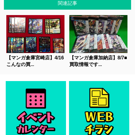
関連記事
【マンガ倉庫宮崎店】4/16
【マンガ倉庫加納店】8/7■
こんなの買...
買取情報です...