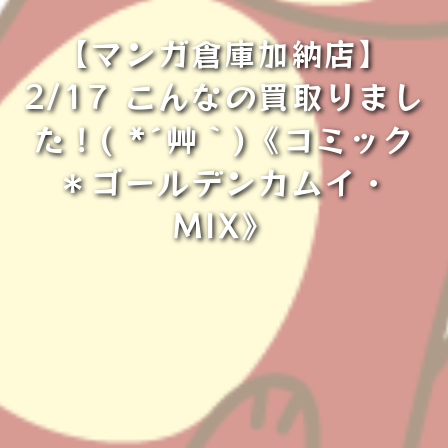
【マンガ倉庫加納店】
2/17 こんなの買取りまし
た！( *´艸｀)《コミック
＊ゴールデンカムイ・
MIX》