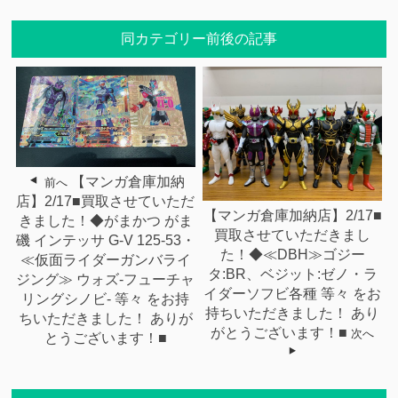
同カテゴリー前後の記事
【マンガ倉庫加納
前へ
店】2/17■買取させていただ
【マンガ倉庫加納店】2/17■
きました！◆がまかつ がま
買取させていただきまし
磯 インテッサ G-V 125-53・
た！◆≪DBH≫ゴジー
≪仮面ライダーガンバライ
タ:BR、ベジット:ゼノ・ラ
ジング≫ ウォズ-フューチャ
イダーソフビ各種 等々 をお
リングシノビ- 等々 をお持
持ちいただきました！ あり
ちいただきました！ ありが
がとうございます！■
次へ
とうございます！■