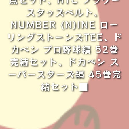
スタッズベルト、
NUMBER (N)INE ロー
リングストーンズTEE、ド
カベン プロ野球編 52巻
完結セット、ドカベン ス
ーパースターズ編 45巻完
結セット■