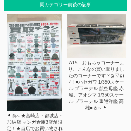
同カテゴリー前後の記事
7/15 おもちゃコーナーよ
り、こんなの買い取りまし
たのコーナーですヾ(≧▽≦)
ﾉ！■ハセガワ 1/350スケー
ル プラモデル 航空母艦 赤
城、アオシマ 1/350スケー
ル プラモデル 重巡洋艦 高
雄■
次へ
★宮崎店・都城店・
前へ
加納店 マンガ倉庫3店舗限
定！★当店でお買い物され