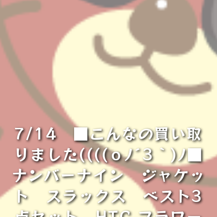
7/14 ■こんなの買い取
りました((((ｏﾉ´3｀)ﾉ■
ナンバーナイン ジャケッ
ト スラックス ベスト3
点セット、HTC フラワー