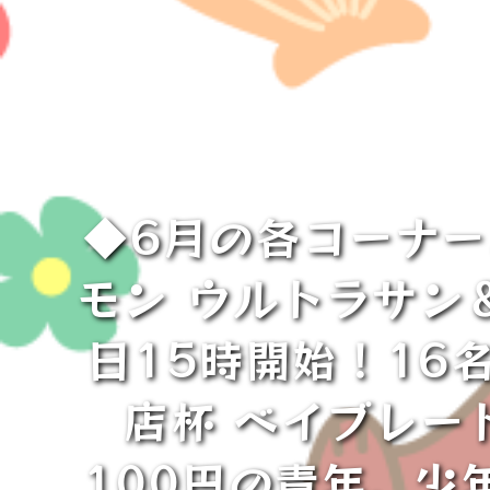
◆6月の各コーナー
モン ウルトラサン＆
日15時開始！16
店杯 ベイブレー
100円の青年、少