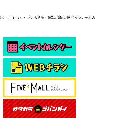
名制！＜おもちゃ＞ マンガ倉庫・第2回加納店杯 ベイブレード大