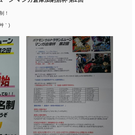
名制！
艸｀)