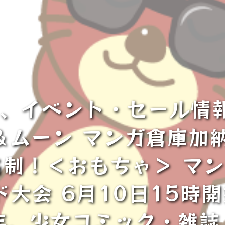
、イベント・セール情
ムーン マンガ倉庫加納
名制！＜おもちゃ＞ マ
ド大会 6月10日15時
年、少女コミック・雑