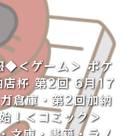
報◆＜ゲーム＞ ポケ
店杯 第2回 6月17
ンガ倉庫・第2回加納
開始！＜コミック＞
誌・文庫・書籍・ラノ