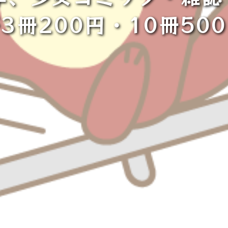
3冊200円・10冊50