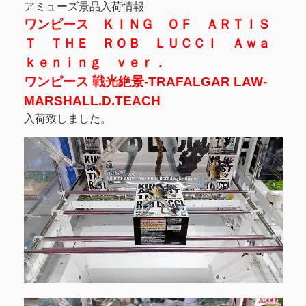
アミューズ景品入荷情報
ワンピース ＫＩＮＧ ＯＦ ＡＲＴＩＳ
Ｔ ＴＨＥ ＲＯＢ ＬＵＣＣＩ Ａｗａ
ｋｅｎｉｎｇ ｖｅｒ．
ワンピース 戦光絶景-TRAFALGAR LAW-
MARSHALL.D.TEACH
入荷致しました。