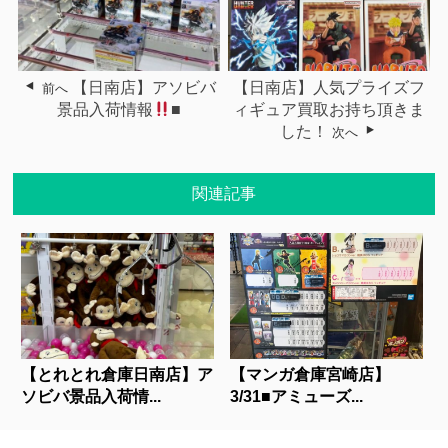
【日南店】アソビバ
【日南店】人気プライズフ
前へ
景品入荷情報
■
ィギュア買取お持ち頂きま
した！
次へ
関連記事
【とれとれ倉庫日南店】ア
【マンガ倉庫宮崎店】
ソビバ景品入荷情...
3/31■アミューズ...