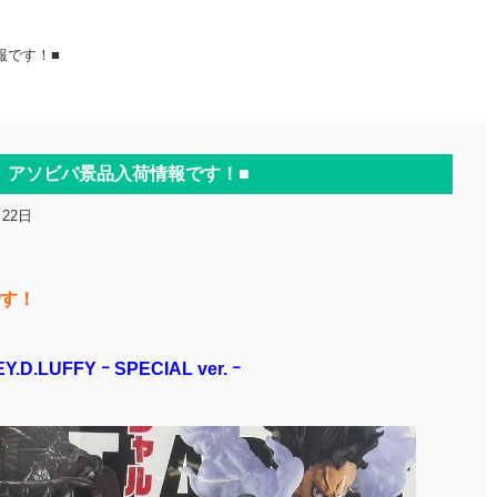
報です！■
】アソビバ景品入荷情報です！■
月22日
す！
Y.D.LUFFY
ｰ SPECIAL ver. ｰ