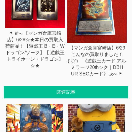
【マンガ倉庫宮崎
前へ
店】6/28☆★本日の買取入
荷商品！【遊戯王 B・E・W
【マンガ倉庫宮崎店】6/29
ドラゴン/ゾーク】【 遊戯王
こんなの買取りました！
トライホーン・ドラゴン】
(‘◇’)ゞ《遊戯王カード アル
☆★
ミラージ20thシク｜DBH
UR SECカード》
次へ
関連記事