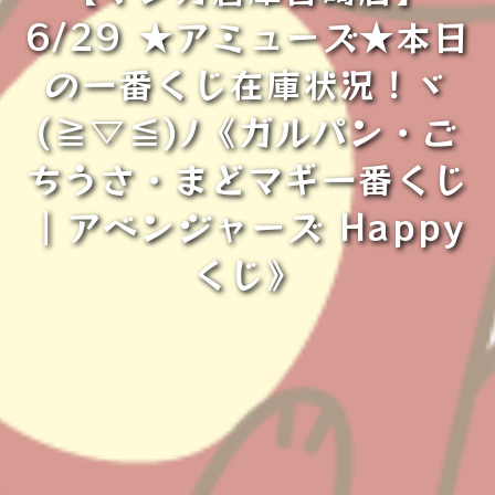
6/29 ★アミューズ★本日
の一番くじ在庫状況！ヾ
(≧▽≦)ﾉ《ガルパン・ご
ちうさ・まどマギ一番くじ
｜アベンジャーズ Happy
くじ》