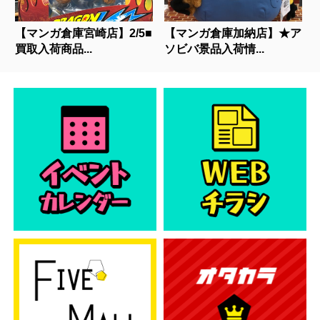
【マンガ倉庫宮崎店】2/5■
【マンガ倉庫加納店】★ア
買取入荷商品...
ソビバ景品入荷情...