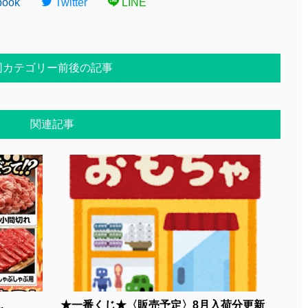
book
Twitter
LINE
同カテゴリー前後の記事
関連記事
..
★一番くじ★〈販売予定〉8月入荷分更新