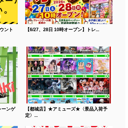
ウント
【6/27、28日 10時オープン】トレ...
レーンゲ
【都城店】★アミューズ★〈景品入荷予
定〉...