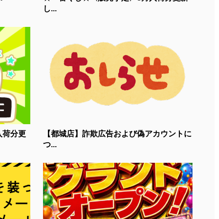
し...
入荷分更
【都城店】詐欺広告および偽アカウントに
つ...