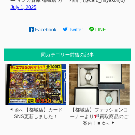
— マンガ倉庫 都城店 カード部門 (@card_miyakonjo)
July 1, 2025
Facebook
Twitter
LINE
同カテゴリー前後の記事
【都城店】カード
【都城店】ファッションコ
前へ
SNS更新しました！
ーナーより
買取商品のご
案内！■
次へ