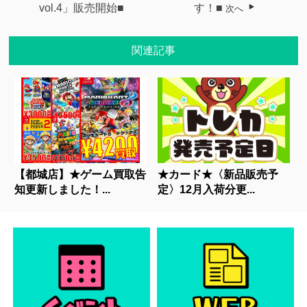
vol.4」販売開始■
す！■
次へ
関連記事
【都城店】★ゲーム買取告
★カード★〈新品販売予
知更新しました！...
定〉12月入荷分更...