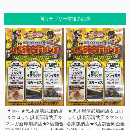
同カテゴリー前後の記事
★黒木屋清武加納店
★黒木屋清武加納店＆コロ
前へ
＆コロッケ倶楽部清武店＆
ッケ倶楽部清武店＆マンガ
マンガ倉庫加納店★3店舗合
倉庫加納店★3店舗合同企画