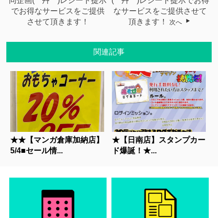
同企画( *´艸｀)レシート提示
( *´艸｀)レシート提示でお得
でお得なサービスをご提供
なサービスをご提供させて
させて頂きます！
頂きます！
次へ
関連記事
★★【マンガ倉庫加納店】
★【日南店】スタンプカー
5/4■セール情...
ド爆誕！★...