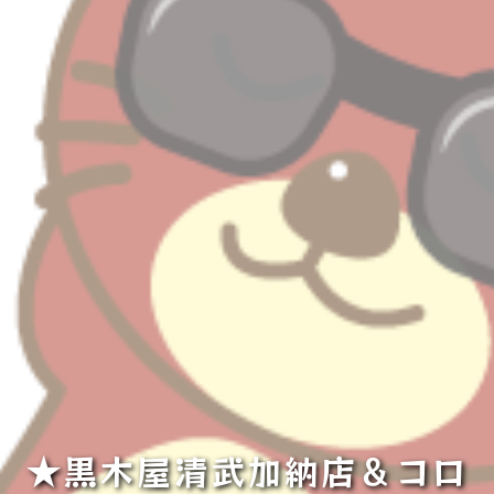
★黒木屋清武加納店＆コロ