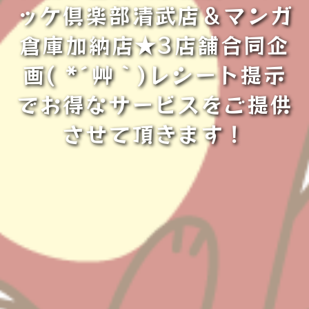
ッケ倶楽部清武店＆マンガ
倉庫加納店★3店舗合同企
画( *´艸｀)レシート提示
でお得なサービスをご提供
させて頂きます！